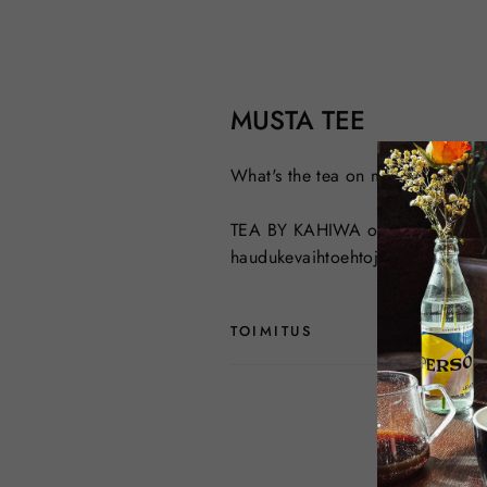
MUSTA TEE
What's the tea on maustettu must
TEA BY KAHIWA on Kahiwa Coffee R
haudukevaihtoehtoja, joista voit l
TOIMITUS