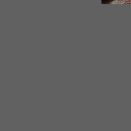
UUTUUS
Musta tee
WHAT'S THE TEA?
Maustettu tee
$11.00