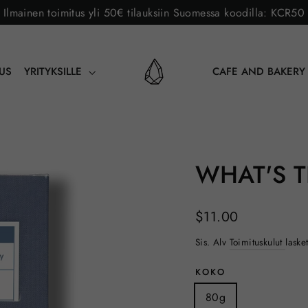
Ilmainen toimitus yli 50€ tilauksiin Suomessa koodilla: KCR50
AUS
YRITYKSILLE
CAFE AND BAKER
WHAT'S T
Norm.
$11.00
hinta
Sis. Alv
Toimituskulut
laske
KOKO
80g