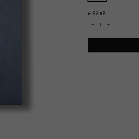
MÄÄRÄ
−
+