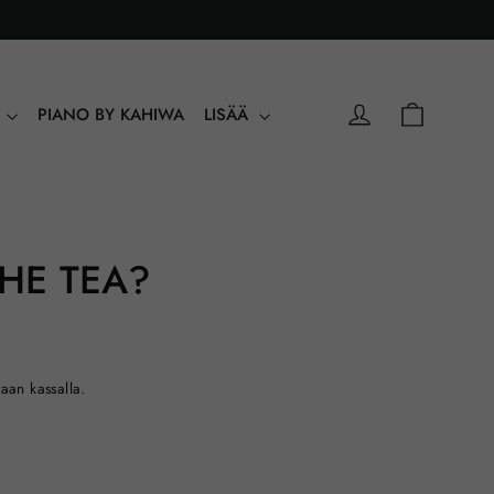
Ostoskori
Kirjaudu sisään
Y
PIANO BY KAHIWA
LISÄÄ
HE TEA?
taan kassalla.