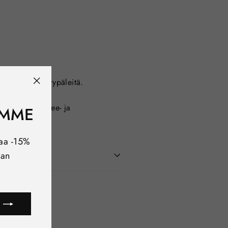
 ja samppanjarypäleitä.
"Sulje
(esc)"
valikoituja tee- ja
EMME
paa -15%
aan