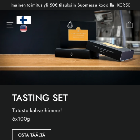
Sisältöön
Ilmainen toimitus yli 50€ tilauksiin Suomessa koodilla: KCR50
Kahiwa
Ost
Valikko
Coffee
Roasters
TASTING SET
Tutustu kahveihimme!
6x100g
OSTA TÄÄLTÄ