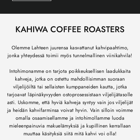
KAHIWA COFFEE ROASTERS
Olemme Lahteen juurensa kasvattanut kahvipaahtimo,
jonka yhteydessä toimii myös tunnelmallinen viinikahvila!
Intohimonamme on tarjota poikkeuksellisen laadukkaita
kahveja, jotka on ostettu mahdollisimman suoraan
viljelijöiltä tai sellaisten kumppaneiden kautta, jotka
tarjoavat läpinäkyvyyden ostoprosessistaan viljelijätasolle
asti. Uskomme, että hyviä kahveja syntyy vain jos viljelijät
ja heidän kahvifarminsa voivat hyvin. Vain silloin voimme
omalla osaamisellamme ja intohimollamme luoda
mieleenpainuvia makuelämyksiä ja kupillinen kerrallaan
muuttaa käsityksiä siitä mitä kahvi voi olla!