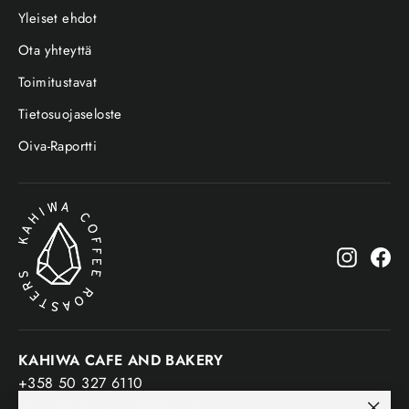
Yleiset ehdot
Ota yhteyttä
Toimitustavat
Tietosuojaseloste
Oiva-Raportti
Instagr
Fa
KAHIWA CAFE AND BAKERY
+358 50 327 6110
Päijänteenkatu 9, 15140 Lahti