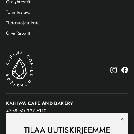
Ota yhteyttä
Toimitustavat
Tietosuojaseloste
Oiva-Raportti
Instagr
Fa
KAHIWA CAFE AND BAKERY
+358 50 327 6110
Päijänteenkatu 9, 15140 Lahti
"Sulj
TILAA UUTISKIRJEEMME