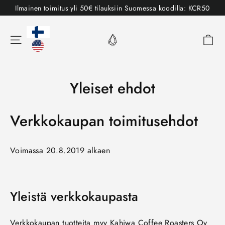
Sisältöön
Ilmainen toimitus yli 50€ tilauksiin Suomessa koodilla: KCR50
Ost
Valikko
Yleiset ehdot
Verkkokaupan toimitusehdot
Voimassa 20.8.2019 alkaen
Yleistä verkkokaupasta
Verkkokaupan tuotteita myy Kahiwa Coffee Roasters Oy