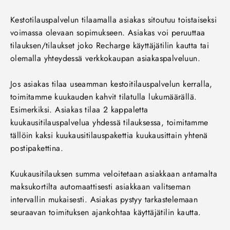
Kestotilauspalvelun tilaamalla asiakas sitoutuu toistaiseksi
voimassa olevaan sopimukseen. Asiakas voi peruuttaa
tilauksen/tilaukset joko Recharge käyttäjätilin kautta tai
olemalla yhteydessä verkkokaupan asiakaspalveluun.
Jos asiakas tilaa useamman kestoitilauspalvelun kerralla,
toimitamme kuukauden kahvit tilatulla lukumäärällä.
Esimerkiksi. Asiakas tilaa 2 kappaletta
kuukausitilauspalvelua yhdessä tilauksessa, toimitamme
tällöin kaksi kuukausitilauspakettia kuukausittain yhtenä
postipakettina.
Kuukausitilauksen summa veloitetaan asiakkaan antamalta
maksukortilta automaattisesti asiakkaan valitseman
intervallin mukaisesti. Asiakas pystyy tarkastelemaan
seuraavan toimituksen ajankohtaa käyttäjätilin kautta.