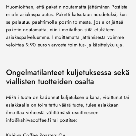
Huomioithan, että paketin noutamatta jättäminen Postista
ei ole asiakaspalautus. Paketti katsotaan noudetuksi, kun
se palautuu paahtimolle postin toimesta. Jos aiot jättää
paketin noutamatta, niin ilmoitathan siitä etukäteen
asiakaspalveluumme. Ilmoittamatta jättämisestä voimme
veloittaa 9,90 euron arvosta toimitus- ja käsittelykuluja.
Ongelmatilanteet kuljetuksessa sekä
viallisten tuotteiden osalta
Mikäli tuote on kadonnut kuljetuksen aikana, vioittunut tai
asiakkaalle on toimitettu väärä tuote, tulee asiakkaan
ilmoittaa virheestä välittömästi osoitteeseen
info@kahiwacoffee.fi tai postitse:
Kahiwa Coffee Roasters Oy