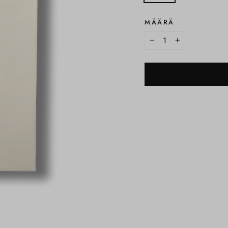
MÄÄRÄ
−
+