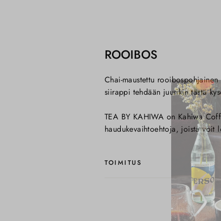
ROOIBOS
Chai-maustettu rooibospohjainen 
siirappi tehdään juurikin tästä kys
TEA BY KAHIWA on Kahiwa Coffee R
haudukevaihtoehtoja, joista voit l
TOIMITUS