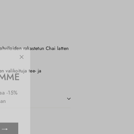
hviloiden rakastetun Chai latten
"Sulje
(esc)"
EMME
valikoituja tee- ja
paa -15%
aan