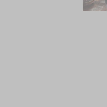
UUTUUS
Rooibos
CHA CHA CHAI
Maustettu hauduke
$11.00