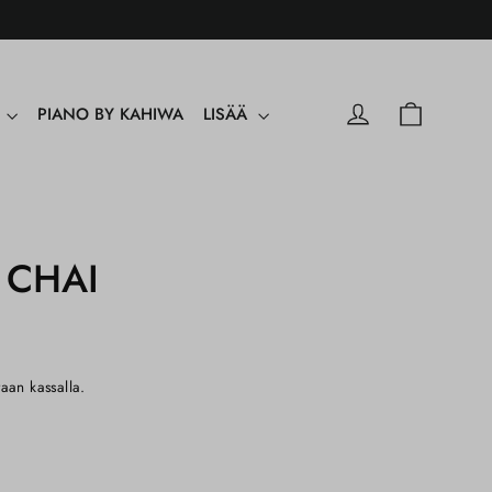
Ostoskori
Kirjaudu sisään
Y
PIANO BY KAHIWA
LISÄÄ
 CHAI
taan kassalla.