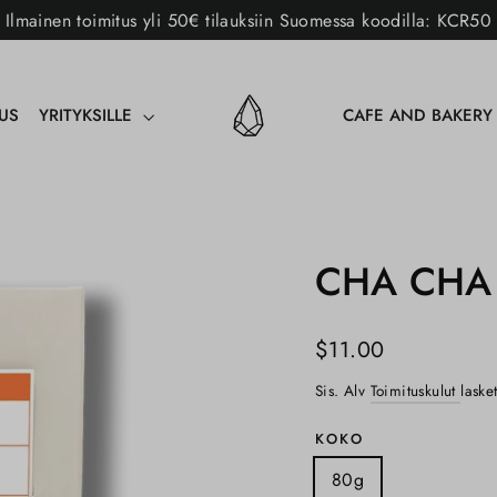
Ilmainen toimitus yli 50€ tilauksiin Suomessa koodilla: KCR50
AUS
YRITYKSILLE
CAFE AND BAKER
CHA CHA
Norm.
$11.00
hinta
Sis. Alv
Toimituskulut
laske
KOKO
80g