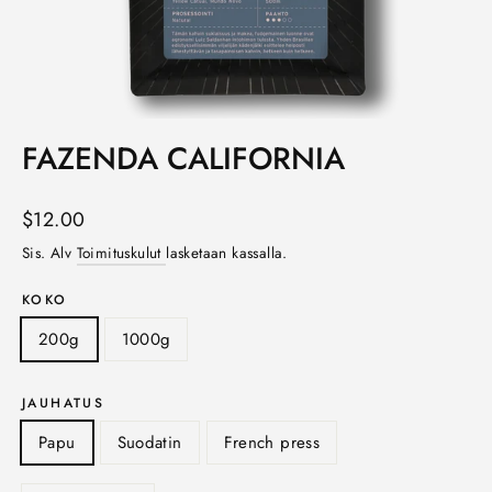
FAZENDA CALIFORNIA
Norm.
$12.00
hinta
Sis. Alv
Toimituskulut
lasketaan kassalla.
KOKO
200g
1000g
JAUHATUS
Papu
Suodatin
French press