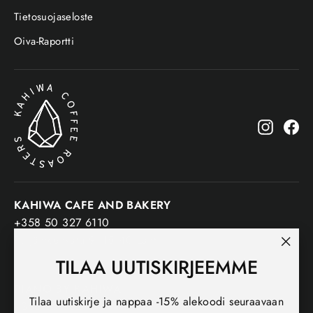
Tietosuojaseloste
Oiva-Raportti
Instagr
Fa
KAHIWA CAFE AND BAKERY
+358 50 327 6110
Päijänteenkatu 9, 15140 Lahti
"Sulj
TILAA UUTISKIRJEEMME
(esc)
PIANO BY KAHIWA
Tilaa uutiskirje ja nappaa -15% alekoodi seuraavaan
+358 50 382 7484