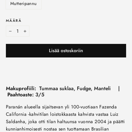
Mutteripannu
MÄÄRÄ
−
+
Lisää ostoskoriin
Makuprofiili:
Tummaa suklaa, Fudge, Manteli |
Paahtoaste:
3/5
Paranán alueella sijaitsevan yli 100-vuotiaan Fazenda
California -kahvitilan loistokkaasta kahvista vastaa Luiz
Saldanha, joka otti tilan haltuunsa vuonna 2004 ja päätti
kunnianhimoisesti nostaa sen tuottamaan Brasilian