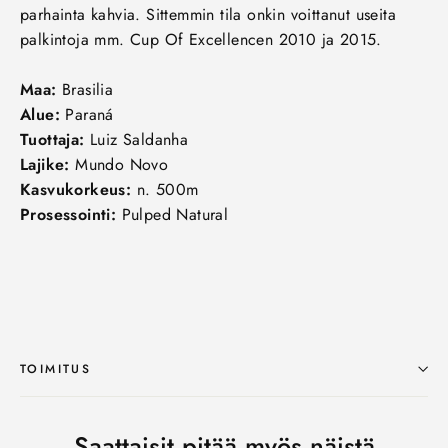
parhainta kahvia. Sittemmin tila onkin voittanut useita
palkintoja mm. Cup Of Excellencen 2010 ja 2015.
Maa:
Brasilia
Alue:
Paraná
Tuottaja:
Luiz Saldanha
Lajike:
Mundo Novo
Kasvukorkeus:
n. 500m
Prosessointi:
Pulped Natural
TOIMITUS
Saattaisit pitää myös näistä