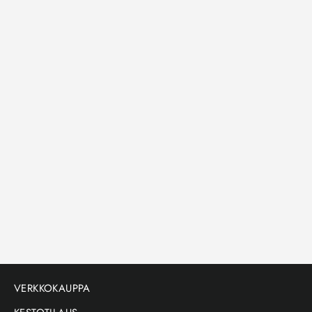
Kangaskassi
THE GOLDEN MULLET - TOTE BAG
Vain kangaskassi
$18.00
VERKKOKAUPPA