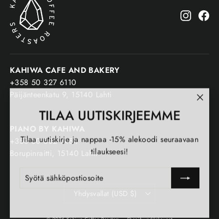
Instagr
Fa
KAHIWA CAFE AND BAKERY
+358 50 327 6110
Päijänteenkatu 9, 15140 Lahti
"Sulj
TILAA UUTISKIRJEEMME
(esc)
PIANO BY KAHIWA
Tilaa uutiskirje ja nappaa -15% alekoodi seuraavaan
+358 50 382 7484
tilaukseesi!
Borupinraitti, 15140 Lahti
SYÖTÄ
TILAA
SÄHKÖPOSTIOSOITE
Valuutta
Yhdysvallat (USD $)