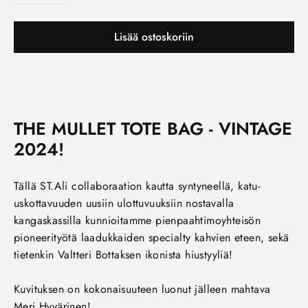
Lisää ostoskoriin
THE MULLET TOTE BAG - VINTAGE
2024!
Tällä ST.Ali collaboraation kautta syntyneellä, katu-
uskottavuuden uusiin ulottuvuuksiin nostavalla
kangaskassilla kunnioitamme pienpaahtimoyhteisön
pioneerityötä laadukkaiden specialty kahvien eteen, sekä
tietenkin Valtteri Bottaksen ikonista hiustyyliä!
Kuvituksen on kokonaisuuteen luonut jälleen mahtava
Meri Hyvärinen!