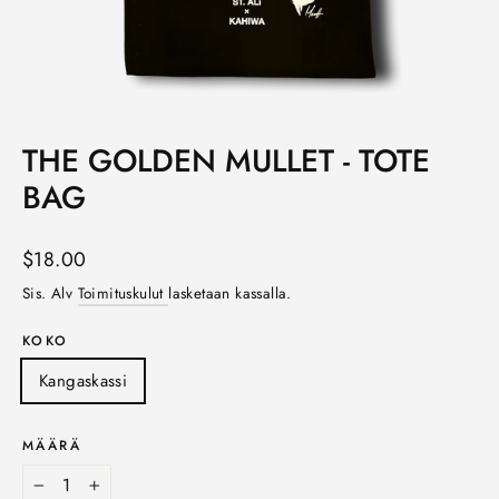
THE GOLDEN MULLET - TOTE
BAG
Norm.
$18.00
hinta
Sis. Alv
Toimituskulut
lasketaan kassalla.
KOKO
Kangaskassi
MÄÄRÄ
−
+