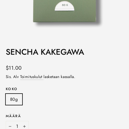
SENCHA KAKEGAWA
Norm.
$11.00
hinta
Sis. Alv
Toimituskulut
lasketaan kassalla.
KOKO
80g
MÄÄRÄ