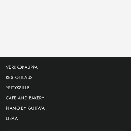
Vihreä tee
SENCHA KAKEGAWA
Maustamaton tee
$11.00
VERKKOKAUPPA
KESTOTILAUS
YRITYKSILLE
CAFE AND BAKERY
PIANO BY KAHIWA
LISÄÄ