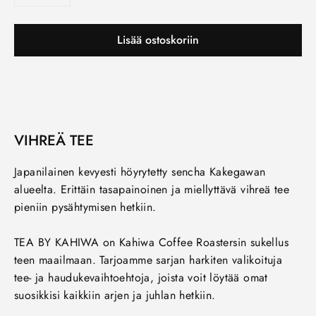
−
+
Lisää ostoskoriin
VIHREÄ TEE
Japanilainen kevyesti höyrytetty sencha Kakegawan
alueelta. Erittäin tasapainoinen ja miellyttävä vihreä tee
pieniin pysähtymisen hetkiin.
TEA BY KAHIWA on Kahiwa Coffee Roastersin sukellus
teen maailmaan. Tarjoamme sarjan harkiten valikoituja
tee- ja haudukevaihtoehtoja, joista voit löytää omat
suosikkisi kaikkiin arjen ja juhlan hetkiin.