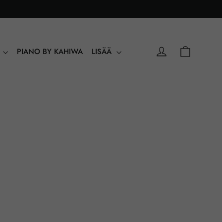
Ostoskori
Kirjaudu sisään
Y
PIANO BY KAHIWA
LISÄÄ