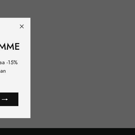
"Sulje
(esc)"
EMME
paa -15%
aan