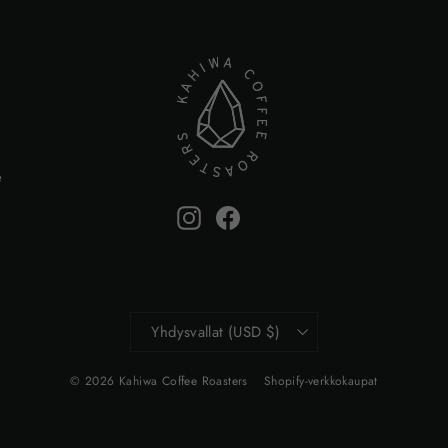
e
Instagram
Facebook
Valuutta
Yhdysvallat (USD $)
© 2026 Kahiwa Coffee Roasters
Shopify-verkkokaupat