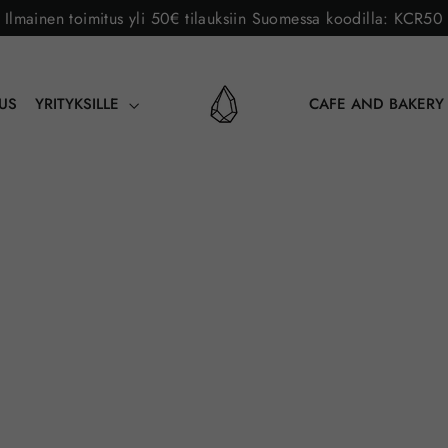
Ilmainen toimitus yli 50€ tilauksiin Suomessa koodilla: KCR50
AUS
YRITYKSILLE
CAFE AND BAKER