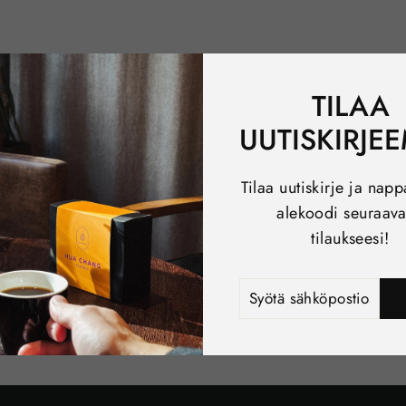
TILAA
UUTISKIRJE
Tilaa uutiskirje ja nap
alekoodi seuraav
tilaukseesi!
SYÖTÄ
TILAA
SÄHKÖPOSTIOSOITE